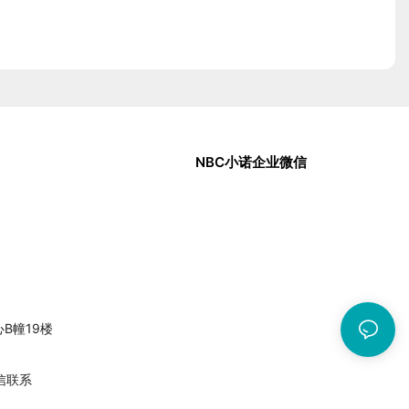
NBC小诺企业微信
中心B幢19楼
信联系