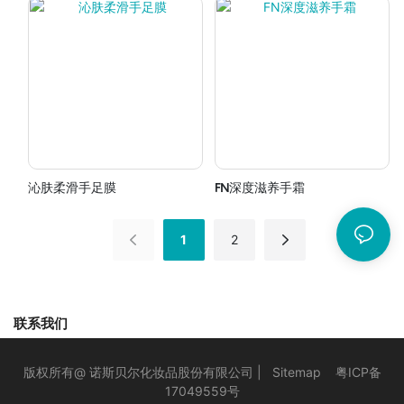
沁肤柔滑手足膜
FN深度滋养手霜
1
2
联系我们
版权所有@ 诺斯贝尔化妆品股份有限公司 |
Sitemap
粤ICP备
17049559号