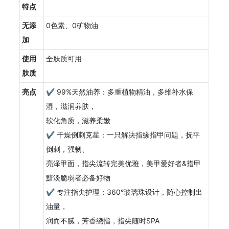
特点
无添
0色素、0矿物油
加
使用
全肤质可用
肤质
亮点
✔ 99%天然油养：多重植物精油，多维补水保
湿，滋润养肤，
软化角质，滋养柔嫩
✔ 干燥倒刺克星：一只解决指缘指甲问题，抚平
倒刺，强韧、
亮泽甲面，指尖流转完美优雅，美甲爱好者&指甲
黯淡脆弱者必备好物
✔ 专注指尖护理：360°玻璃珠设计，随心控制出
油量，
润而不腻，芳香绕指，指尖随时SPA