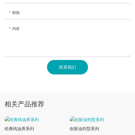
邮箱
内容
联系我们
相关产品推荐
经典纯油养系列
创新油剂型系列