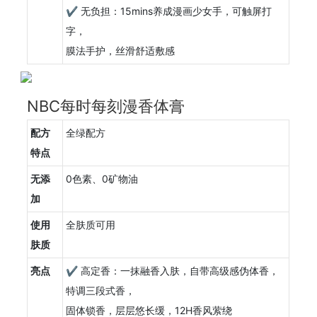
✔ 无负担：15mins养成漫画少女手，可触屏打
字，
膜法手护，丝滑舒适敷感
NBC每时每刻漫香体膏
配方
全绿配方
特点
无添
0色素、0矿物油
加
使用
全肤质可用
肤质
亮点
✔ 高定香：一抹融香入肤，自带高级感伪体香，
特调三段式香，
固体锁香，层层悠长缓，12H香风萦绕