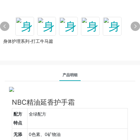
身体护理系列-打工牛马篇
产品明细
NBC精油延香护手霜
配方
全绿配方
特点
无添
0色素、0矿物油