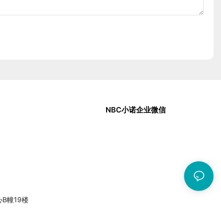
NBC小诺企业微信
中心B幢19楼