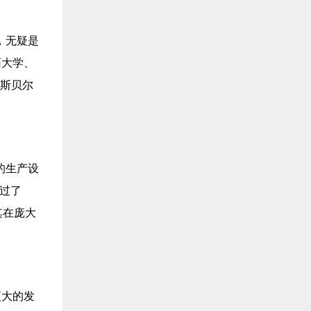
，无疑是
药大学、
诺斯贝尔
的生产设
通过了
为其在庞大
更大的发