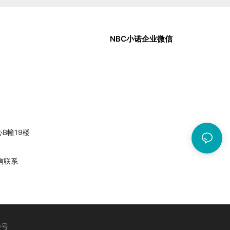
NBC小诺企业微信
中心B幢19楼
信联系
9号