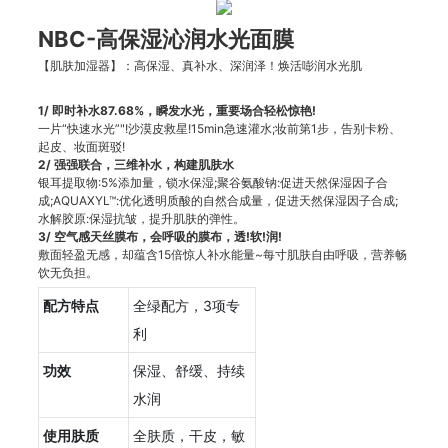
NBC-高保湿沁润水光面膜
【肌肤加湿器】：高保湿、真补水、深润泽！焕活嘭润水光肌
1/
即时补水87.68%，瞬发水光，重要场合轻松惊艳!
一片“快速水光”"!沙漠皮救星!15min急速灌水;妆前第1步，告别卡粉、
起皮、妆面斑驳!
2/
强强联合，三维补水，构建肌肤水
银耳提取物:5%添加量，锁水保湿;聚谷氨酸钠:促进天然保湿因子合
成;AQUAXYL™:优化透明质酸的自然合成量，促进天然保湿因子合成;
水解胶原:保湿抗皱，提升肌肤的弹性。
3/
空气感天丝膜布，会呼吸的膜布，透!软!润!
敷面轻盈无感，却蕴含15倍惊人补水能量~每寸肌肤自由呼吸，营养畅
饮无负担。
配方特点
全绿配方，3项专
利
功效
保湿、舒缓、持续
水润
使用肤质
全肤质，干皮，敏