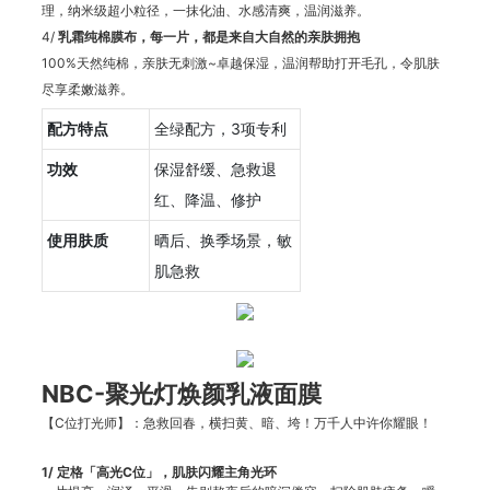
理，纳米级超小粒径，一抹化油、水感清爽，温润滋养。
4/
乳霜纯棉膜布，每一片，都是来自大自然的亲肤拥抱
100%天然纯棉，亲肤无刺激~卓越保湿，温润帮助打开毛孔，令肌肤
尽享柔嫩滋养。
配方特点
全绿配方，3项专利
功效
保湿舒缓、急救退
红、降温、修护
使用肤质
晒后、换季场景，敏
肌急救
NBC-聚光灯焕颜乳液面膜
【C位打光师】：急救回春，横扫黄、暗、垮！万千人中许你耀眼！
1/
定格「高光C位」，肌肤闪耀主角光环