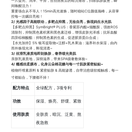
一片提亮、润泽、平滑，告别熬夜后的暗沉倦容，扫除肌肤疲惫，瞬
间唤醒活力！
重要场合从不等人！15min高光速焕，随时稳站C位颜值巅峰，从容掌
控每一次瞩目亮相！
2/
光感因子高能联动，多靶点抑黑，无妆自亮，焕现妈生水光肌
【多靶点抑黑】SymBright® PLUS：香紫苏内酯×烟酰胺，强效ROS
清除剂，抑制黑色素积累和黑色素迁移，增强皮肤光泽感；抗坏血酸
四异棕榈酸酯：抑制黑色素的生成，促进胶原蛋白合成；
【水光加持】5% 银耳提取物+泛醇+乳木果油：滋养补水保湿，由内
而外焕现光泽，释现清透~
3/
丝滑乳液质地即刻焕肤，奢养缎光美肌
亲肤乳液质地，深彻滋养，带来SPA级奢敷体验~
4/ 糯感丝柔膜布，化身云朵棉花糖与每一寸肌肤紧密贴贴~
植物纤维素原料 & 紧密贴肤 & 高能渗透，自带治愈级软糯触感，每一
寸都贴合，下腰都不掉！
配方特点
全绿配方，3项专利
功效
保湿、焕亮、舒缓、紧致
使用肤质
全肤质，暗沉、泛黄、熬
夜急救