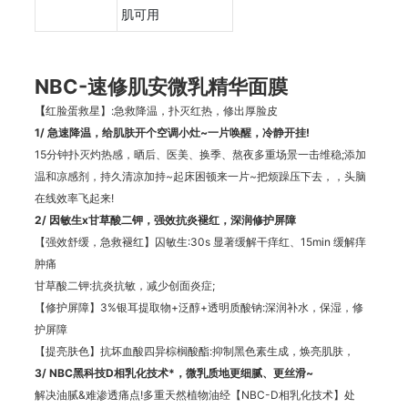
肌可用
NBC-速修肌安微乳精华面膜
【
红脸蛋救星】:急救降温，扑灭红热，修出厚脸皮
1/
急速降温，给肌肤开个空调小灶~一片唤醒，冷静开挂!
15分钟扑灭灼热感，晒后、医美、换季、熬夜多重场景一击维稳;添加
温和凉感剂，持久清凉加持~起床困顿来一片~把烦躁压下去，，头脑
在线效率飞起来!
2/
因敏生x甘草酸二钾，强效抗炎褪红，深润修护屏障
【强效舒缓，急救褪红】囚敏生:30s 显著缓解干痒红、15min 缓解痒
肿痛
甘草酸二钾:抗炎抗敏，减少创面炎症;
【修护屏障】3%银耳提取物+泛醇+透明质酸钠:深润补水，保湿，修
护屏障
【提亮肤色】抗坏血酸四异棕榈酸酯:抑制黑色素生成，焕亮肌肤，
3/ NBC黑科技D相乳化技术*，微乳质地更细腻、更丝滑~
解决油腻&难渗透痛点!多重天然植物油经【NBC-D相乳化技术】处