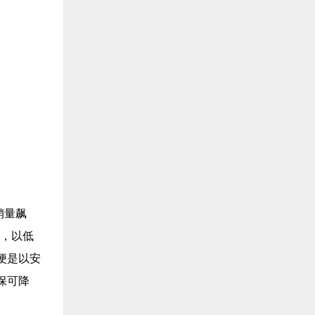
销量飙
价，以低
便是以安
保可降