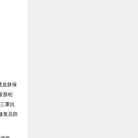
透皮肤保
皮肤松
特三重抗
修复且防
这些年，