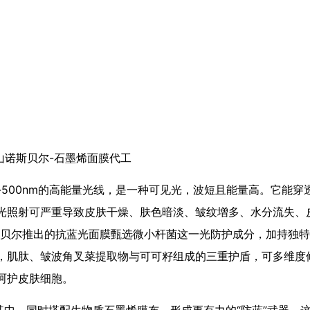
山诺斯贝尔-石墨烯面膜代工
-500nm的高能量光线，是一种可见光，波短且能量高。它能穿
光照射可严重导致皮肤干燥、肤色暗淡、皱纹增多、水分流失、
斯贝尔推出的抗蓝光面膜甄选微小杆菌这一光防护成分，加持独
，肌肽、皱波角叉菜提取物与可可籽组成的三重护盾，可多维度
呵护皮肤细胞。
中，同时搭配生物质石墨烯膜布，形成更有力的“防蓝”武器。