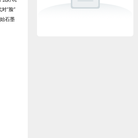
对“脸”
开始石墨