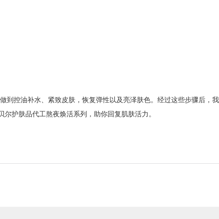
做到控油补水、紧致皮肤，恢复弹性以及亮泽肤色。经过这些步骤后，我
贝尔护肤品代工
熬夜焕活系列
，
助你回复肌肤活力
。