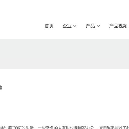
首页
企业
产品
产品视频
难
族过着
“996”的生活，一些幸免的人有时也要回家办公。加班熬夜摧毁了