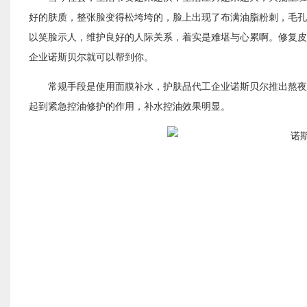
好的肤质，整张脸变得松垮垮的，脸上出现了布满油脂粉刺，毛孔
以笑脸示人，维护良好的人际关系，着实是难堪与心累啊。修复皮
企业
诺斯贝尔
就
可以帮到你。
常规手段是使用面膜补水，护肤品代工
企业
诺斯贝尔推出熬夜
起到紧急控油修护的作用，补水控油效果明显。