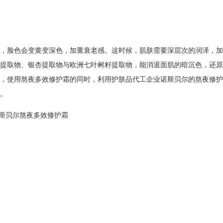
，脸色会变黄变深色，加重衰老感。这时候，肌肤需要深层次的润泽，加
提取物、银杏提取物与欧洲七叶树籽提取物，能消退面肌的暗沉色，还原
，使用熬夜多效修护霜的同时，
利用
护肤品代工
企业
诺斯贝尔
的熬夜修护
。