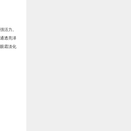
强活力。
通透亮泽
眼霜淡化