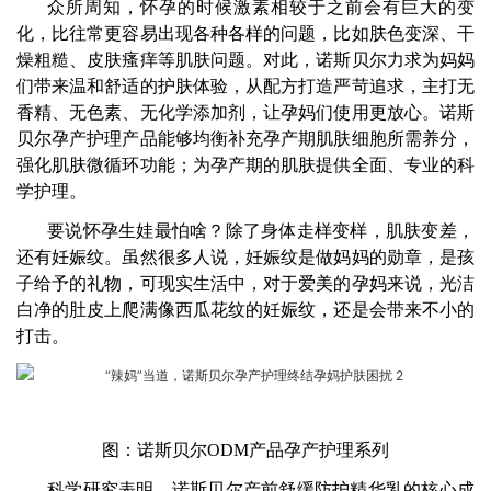
众所周知，怀孕的时候激素相较于之前会有巨大的变
化，比往常更容易出现各种各样的问题，比如肤色变深、干
燥粗糙、皮肤瘙痒等肌肤问题。对此，诺斯贝尔力求为妈妈
们带来温和舒适的护肤体验，从配方打造严苛追求，主打无
香精、无色素、无化学添加剂，让孕妈们使用更放心。诺斯
贝尔孕产护理产品能够均衡补充孕产期肌肤细胞所需养分，
强化肌肤微循环功能；为孕产期的肌肤提供全面、专业的科
学护理。
要说怀孕生娃最怕啥？除了身体走样变样，肌肤变差，
还有妊娠纹。虽然很多人说，妊娠纹是做妈妈的勋章，是孩
子给予的礼物，可现实生活中，对于爱美的孕妈来说，光洁
白净的肚皮上爬满像西瓜花纹的妊娠纹，还是会带来不小的
打击。
图：诺斯贝尔ODM产品孕产护理系列
科学研究表明，诺斯贝尔产前舒缓防护精华乳的核心成