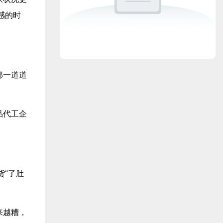
感的时
那一道道
品代工企
。
货”了肚
来越糟，