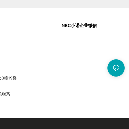
NBC小诺企业微信
中心B幢19楼
信联系