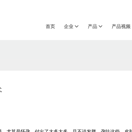
首页
企业
产品
产品视频
式
易。尤其是怀孕，付出了太多太多，且不说发胖、孕吐这些，皮