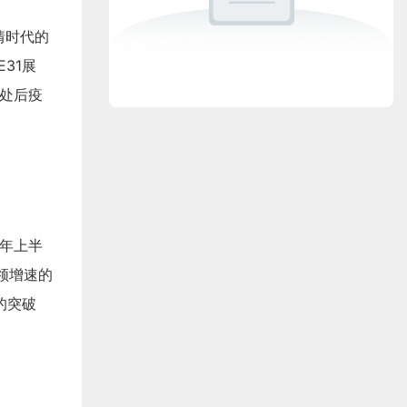
情时代的
31展
身处后疫
0年上半
领增速的
的突破