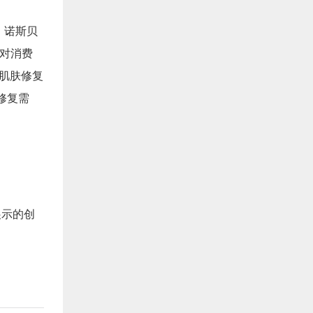
，诺斯贝
对消费
肌肤修复
修复需
展示的创