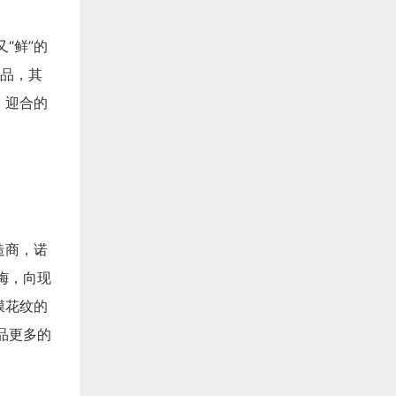
“鲜”的
产品，其
，迎合的
造商，诺
梅，向现
膜花纹的
品更多的