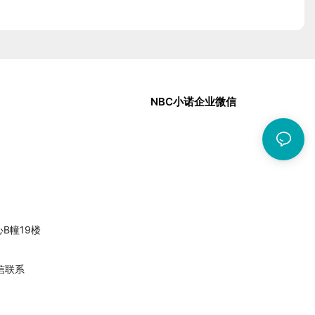
NBC小诺企业微信
中心B幢19楼
信联系