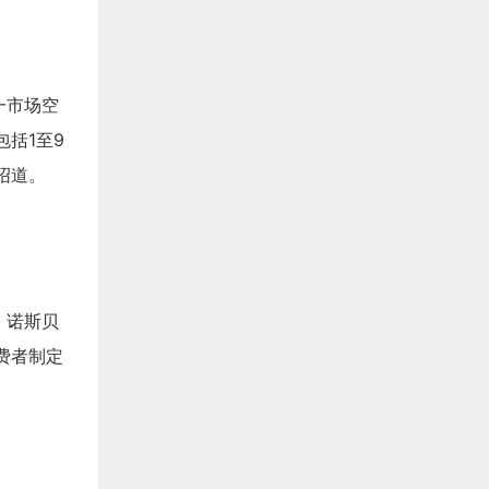
一市场空
括1至9
绍道。
，诺斯贝
费者制定