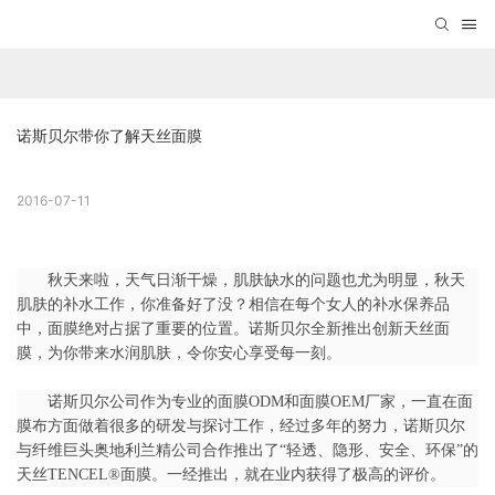
诺斯贝尔带你了解天丝面膜
2016-07-11
秋天来啦，天气日渐干燥，肌肤缺水的问题也尤为明显，秋天
肌肤的补水工作，你准备好了没？相信在每个女人的补水保养品
中，面膜绝对占据了重要的位置。诺斯贝尔全新推出创新
天丝面
膜
，为你带来水润肌肤，令你安心享受每一刻。
诺斯贝尔公司作为专业的
面膜ODM
和
面膜OEM
厂家，一直在面
膜布方面做着很多的研发与探讨工作，经过多年的努力，诺斯贝尔
与纤维巨头奥地利兰精公司合作推出了“轻透、隐形、安全、环保”的
天丝TENCEL®面膜。一经推出，就在业内获得了极高的评价。