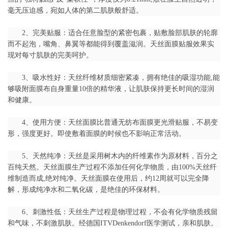
毫无压迫感，宛如人体的第二肌肤般舒适。
2、完美贴服：适合任意脸型的紧密包裹，贴敷脸部肌肤的轮廓
而不起泡，嘴角、鼻翼等都能得到覆盖滋润。天丝面膜贴服效果实
现对每寸肌肤的完美呵护。
3、吸水性好：天丝纤维材质细密紧凑，拥有绝佳的吸湿功能,能
够吸附面膜布自身重量10倍的精华液，让肌肤保持更长时间的湿润
和健康。
4、使用方便：天丝面膜比普通无纺布面膜更光滑贴服，不易变
形，强度更好。即使敷着面膜的时候也不影响正常活动。
5、天然纯净：天丝是采用树木内的纤维素作为原材料，百分之
百纯天然。天丝面膜生产过程不添加任何化学物质，由100%天丝纤
维制造而成,绝对纯净。天丝面膜在使用后，约12周就可以完全降
解，形成纯净水和二氧化碳，是绝佳的环保材料。
6、刺激性低：天丝生产过程是物理过程，不会有化学物质残留
和气味，不刺激肌肤。经德国ITVDenkendorf医学测试，亲和肌肤。