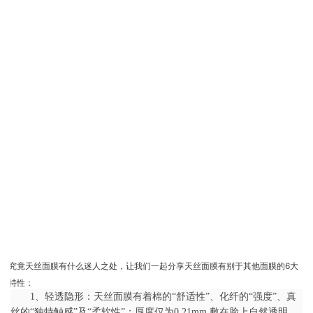
究竟天丝面膜有什么迷人之处，让我们一起分享天丝面膜有别于其他面膜的6大
特性：
1、轻透隐形：天丝面膜有着棉的“舒适性”、化纤的“强度”、真
丝的“独特触感”及“柔软性”；厚度仅为0.21mm,敷在脸上自然透明，