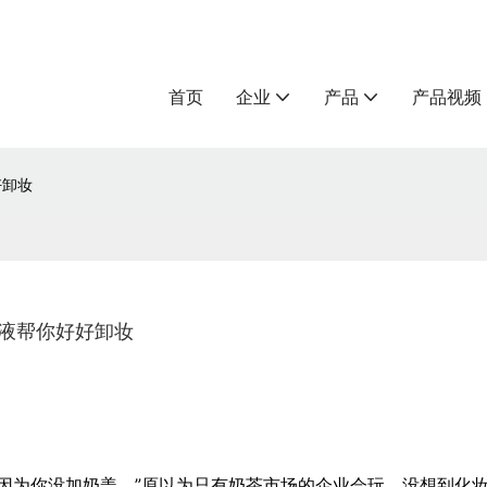
首页
企业
产品
产品视频
好卸妆
液帮你好好卸妆
因为你没加奶盖。”原以为只有奶茶市场的企业会玩，没想到化