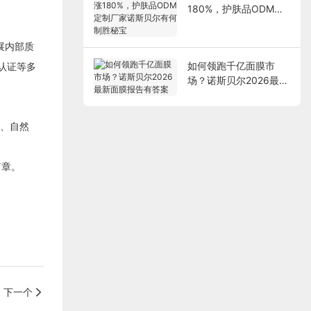
180%，护肤品ODM定
制厂家诺斯贝尔有何制
胜秘宝
展内部质
如何领跑千亿面膜市
系认证等多
场？诺斯贝尔2026最新
面膜报告有答案
华、自然
篇章。
下一个