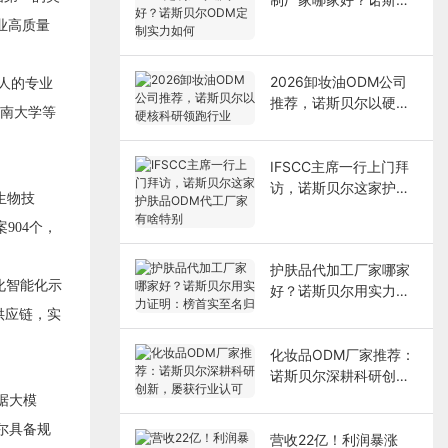
尔ODM定制实力如何
业高质量
2026卸妆油ODM公司
0人的专业
推荐，诺斯贝尔以硬核
南大学等
科研领跑行业
IFSCC主席一行上门拜
访，诺斯贝尔这家护肤
生物技
品ODM代工厂家有啥特
904个，
别
护肤品代加工厂家哪家
化智能化示
好？诺斯贝尔用实力证
明：榜首实至名归
供应链，实
化妆品ODM厂家推荐：
诺斯贝尔深耕科研创
新，屡获行业认可
据大模
尔具备规
营收22亿！利润暴涨