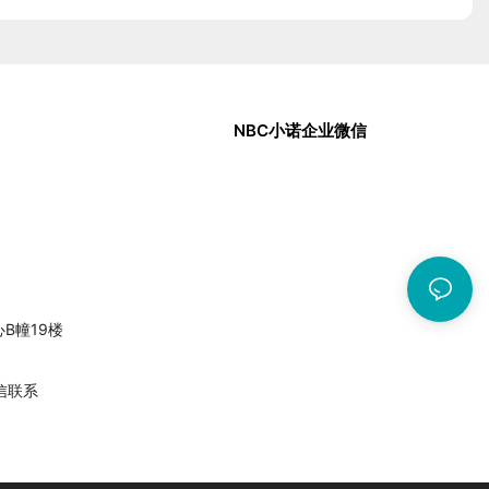
NBC小诺企业微信
中心B幢19楼
信联系