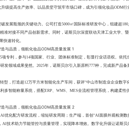
化升级提高生产效率、以品质坚守筑牢市场口碑，成为引领化妆品ODM行
破发展瓶颈的关键动力。公司打造5000㎡国际标准研发中心，组建超18
精准对接不同产品创新需求。同时，诺斯贝尔深度联动天津工业大学、暨
成果快速转化。
35项专利，参与14项国家、行业、团体标准制定，彰显行业话语权。依托
发领域成果斐然。2025年，诺斯贝尔引入新原料777种，完成新产品备案
转型，打造超
12万平方米智能化生产车间，获评“中山市制造业企业数字
-托利多智能称量系统，搭配ERP、WMS、MES全流程管理系统，构建柔性
AI优化配方研发流程，缩短研发周期；生产端，首创“AI面膜外观检测数
营端，AI技术助力节能管控与质量管理，实现降本增效。数字化升级让诺斯贝