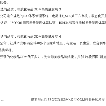
服务。
公司建立规范的
ISO体系管理系统，定期通过SGS第三方审核，常态化开
证、ISO9001国际质量管理体系认证、IS013485医疗器械质量管理体
坚守，让其产品畅销全球
40多个国家和地区，与宝洁、资生堂、联合利
品质标杆。
强劲的化妆品
ODM代工实力，为全球美妆品牌赋能，共创“制妆强国”新
2026年婴童护肤品代工就找诺斯贝尔，原料干净、配方科学、品控优秀
诺斯贝尔以ESG实践赋能化妆品ODM行业长远发展