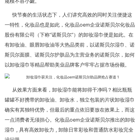
规模不容小觑。
快节奏的生活状态下，人们讲究高效的同时关注便捷这
一特性，化妆品也是如此，
化妆品oem
企业诺斯贝尔化妆品
股份有限公司（下称“诺斯贝尔”）的卸妆湿巾便是如此。在
有卸妆油、眼唇卸妆油等大热品类前，以诺斯贝尔湿巾、诺
斯贝尔面膜、诺斯贝尔护肤品为主营业务的诺斯贝尔，如何
以卸妆湿巾等精品帮助美业品牌客户牢牢占据市场份额。
从效果方面来看，卸妆湿巾能将卸得干净吗？相比瓶瓶
罐罐不好携带的卸妆油、卸妆水，独立包装的片状卸妆湿巾
确实有其独特优势，但最后的重点依旧要放在效果上，而这
一点消费者无须担心。化妆品oem企业诺斯贝尔推出的卸妆
湿巾 , 具有高效卸妆力 , 卸除日常彩妆和普通防水彩妆完全
没问题。