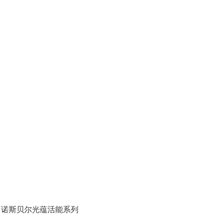
：诺斯贝尔光蕴活能系列