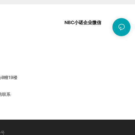
NBC小诺企业微信
中心B幢19楼
信联系
9号