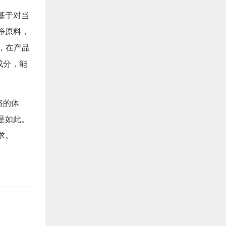
基于对当
净原料，
，在产品
成分，能
路的体
是如此。
求。