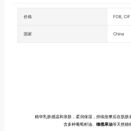
价格
FOB, CIF
国家
China
精
华乳肤感温和亲肤，柔润保湿，持续按摩后在肌肤
含多种葡萄籽油、
橄榄果油
等天然植