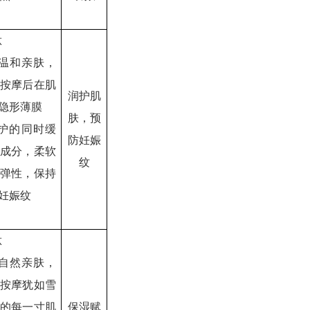
肽
温和亲肤，
按摩后在肌
润护肌
隐形薄膜
肤，预
护的同时缓
防妊娠
成分，柔软
纹
弹性，保持
妊娠纹
肽
自然亲肤，
按摩犹如雪
的每一寸肌
保湿赋