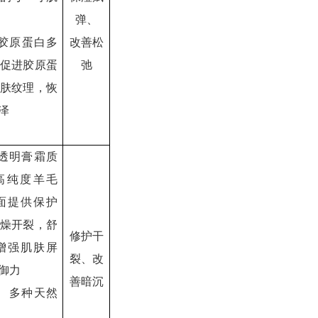
弹、
胶原蛋白多
改善松
促进胶原蛋
弛
肤纹理，恢
泽
透明膏霜质
高纯度羊毛
面提供保护
燥开裂，舒
修护干
增强肌肤屏
裂、改
御力
善暗沉
、多种天然