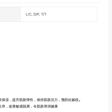
L/C, D/P, T/T
软保湿，提升肌肤弹性，保持肌肤活力，预防妊娠纹
。
止痒，改善敏感脱屑，令肌肤弹润健康