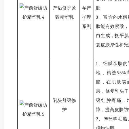
产后修护紧
孕产
肤
致精华乳
护理
3
、富含的水解
系列
肽能有效紧致，
白生成，抚平肌
复皮肤弹性和光
1
、细腻亲肤的
地，精选
95%
脂
，在肌肤表
层，修复乳头干
乳头舒缓修
缓红肿疼痛，
护
障，提高皮肤防
2
、
95%
羊毛脂
植物油脂