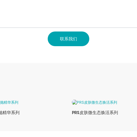
联系我们
次抛精华系列
PRS⽪肤微⽣态焕活系列