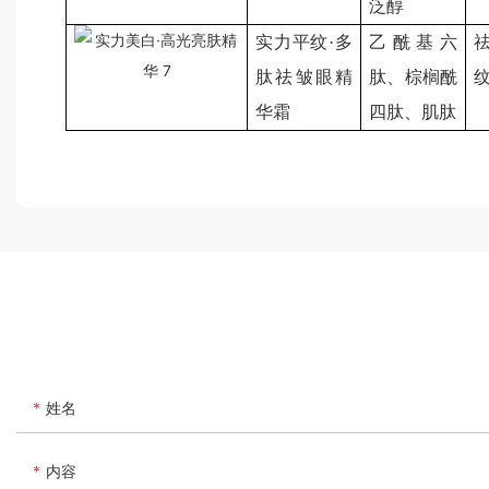
泛醇
实力平纹·多
乙酰基六
肽祛皱眼精
肽、棕榈酰
华霜
四肽、肌肽
姓名
内容