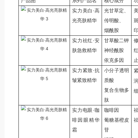
产品图
系列产品名
核心成分
实力美白·高
光甘草定、
光亮肤精华
传明酸、
烟酰胺
实力祛红·安
甘草酸二钾
肤急救精华
神经酰胺
依克多因
实力紧致·抗
小分子透明
皱紧致精华
质酸
复合生物多
肽
实力电眼·咖
咖啡因
啡因眼精华
葡糖基橙皮
霜
苷