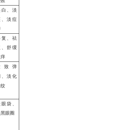
功效
美白、淡
斑、淡痘
印
修复、祛
红、舒缓
止痒
紧致弹
润、淡化
细纹
祛眼袋、
祛黑眼圈