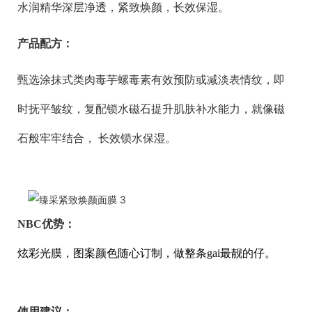
水润精华深层净透，紧致焕颜，长效保湿。
产品配方：
甄选涂抹式类肉毒
芋螺毒素有效预防或减淡表情纹，即
时抚平皱纹，复配锁水磁石提升
肌肤补水能力，就像磁
石般牢牢结合， 长效锁水保湿。
N
BC
优势：
炫彩光膜，图案颜色随心订制，做整条gai最靓的仔。
使用建议：