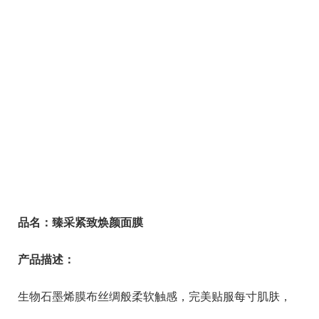
品名：
臻采紧致焕颜面膜
产品描述：
生物石墨烯膜布
丝绸般柔软触感，完美贴服
每寸肌肤
，