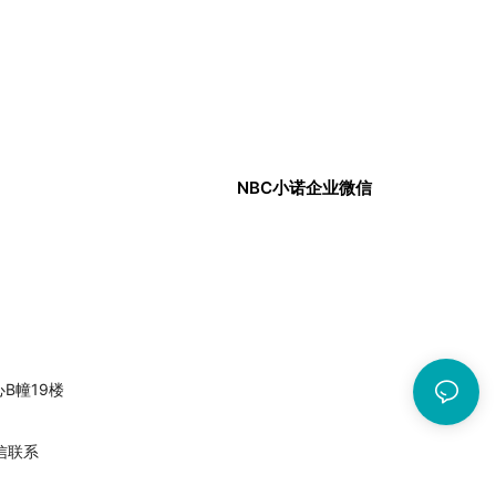
NBC小诺企业微信
中心B幢19楼
信联系