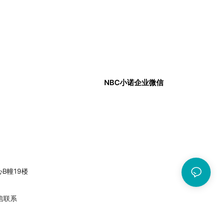
NBC小诺企业微信
中心B幢19楼
信联系