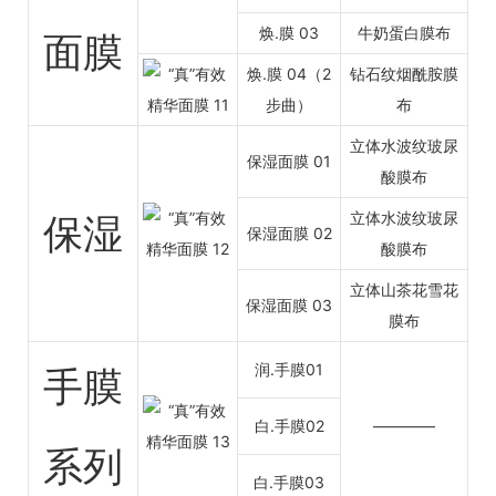
焕.膜 03
牛奶蛋白膜布
面膜
焕.膜 04（
2
钻石纹烟酰胺膜
步曲
）
布
立体水波纹玻尿
保湿面膜 01
酸膜布
立体水波纹玻尿
保湿
保湿面膜 02
酸膜布
立体山茶花雪花
保湿面膜 03
膜布
润.手膜01
手膜
白.手膜02
————
系列
白.手膜03