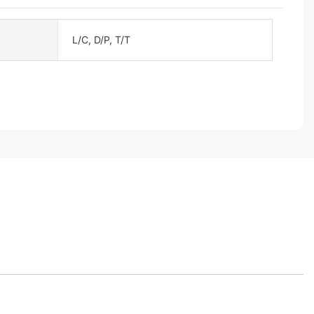
L/C, D/P, T/T