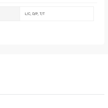
L/C, D/P, T/T