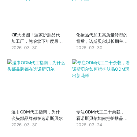
CiE大出圈！这家护肤品代
化妆品代加工高质量转型的
加工厂，凭啥拿下年度最具
背后，诺斯贝尔以长期主义
创新力ODM企业奖
2026
03
30
实现共生共赢
2026
03
30
湿巾ODM代工指南，为什
专注ODM代工二十余载，
么头部品牌都在选诺斯贝尔
看诺斯贝尔如何把护肤品
2026
03
30
ODM玩出新花样
2026
03
24