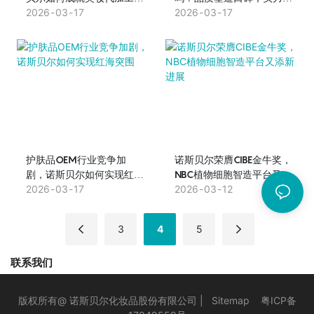
业标杆
2026
03
17
定地位
2026
03
17
护肤品OEM行业竞争加
诺斯贝尔荣膺CIBE金牛奖，
剧，诺斯贝尔如何实现红海
NBC植物细胞智造平台又添
突围
2026
03
17
新进展
2026
03
12
3
4
5
联系我们
版权所有@ 诺斯贝尔化妆品股份有限公司 |
Sitemap
粤ICP备